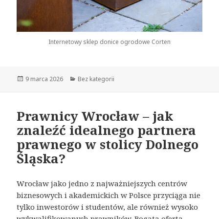
Internetowy sklep donice ogrodowe Corten
Opublikowano
9 marca 2026
Kategorie
Bez kategorii
Prawnicy Wrocław – jak
znaleźć idealnego partnera
prawnego w stolicy Dolnego
Śląska?
Wrocław jako jedno z najważniejszych centrów
biznesowych i akademickich w Polsce przyciąga nie
tylko inwestorów i studentów, ale również wysoko
wykwalifikowanych prawników. Bogata oferta