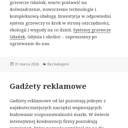
grzewcze Gdańsk, warto postawić na
doświadczenie, nowoczesne technologie i
kompleksową obsługę. Inwestycja w odpowiedni
system grzewczy to krok w stronę oszczędności,
ekologii i wygody na co dzień.
Systemy grzewcze
Gdańsk
, Gdynia i okolice – zapraszamy po
ogrzewanie do nas.
Opublikowano
31 marca 2026
Kategorie
Bez kategorii
Gadżety reklamowe
Gadżety reklamowe od lat pozostają jednym z
najskuteczniejszych narzędzi wspierających
budowanie rozpoznawalności marki. W świecie
intensywnej konkurencji firmy poszukują
rozwiązań, które pozwolą wyróżnić się na tle