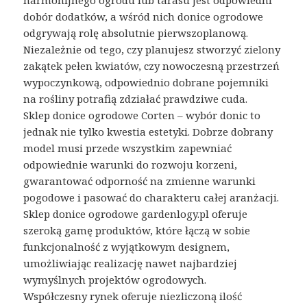
harmonijnego ogrodu lub tarasu jest odpowiedni
dobór dodatków, a wśród nich donice ogrodowe
odgrywają rolę absolutnie pierwszoplanową.
Niezależnie od tego, czy planujesz stworzyć zielony
zakątek pełen kwiatów, czy nowoczesną przestrzeń
wypoczynkową, odpowiednio dobrane pojemniki
na rośliny potrafią zdziałać prawdziwe cuda.
Sklep donice ogrodowe Corten – wybór donic to
jednak nie tylko kwestia estetyki. Dobrze dobrany
model musi przede wszystkim zapewniać
odpowiednie warunki do rozwoju korzeni,
gwarantować odporność na zmienne warunki
pogodowe i pasować do charakteru całej aranżacji.
Sklep donice ogrodowe gardenlogy.pl oferuje
szeroką gamę produktów, które łączą w sobie
funkcjonalność z wyjątkowym designem,
umożliwiając realizację nawet najbardziej
wymyślnych projektów ogrodowych.
Współczesny rynek oferuje niezliczoną ilość