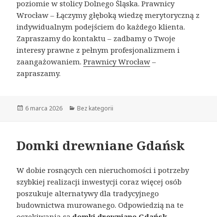
poziomie w stolicy Dolnego Śląska. Prawnicy
Wrocław – Łączymy głęboką wiedzę merytoryczną z
indywidualnym podejściem do każdego klienta.
Zapraszamy do kontaktu – zadbamy o Twoje
interesy prawne z pełnym profesjonalizmem i
zaangażowaniem.
Prawnicy Wrocław
–
zapraszamy.
Opublikowano
6 marca 2026
Kategorie
Bez kategorii
Domki drewniane Gdańsk
W dobie rosnących cen nieruchomości i potrzeby
szybkiej realizacji inwestycji coraz więcej osób
poszukuje alternatywy dla tradycyjnego
budownictwa murowanego. Odpowiedzią na te
oczekiwania są
domki drewniane Gdańsk
–