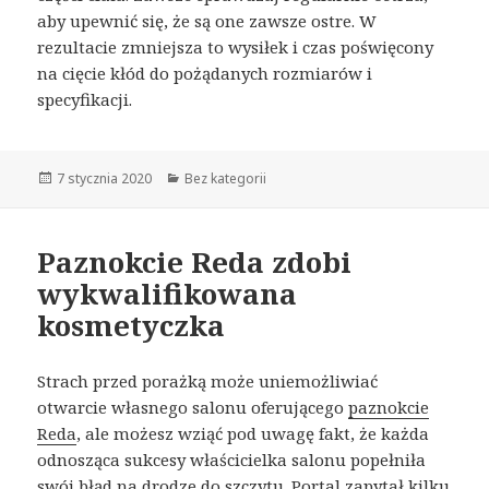
aby upewnić się, że są one zawsze ostre. W
rezultacie zmniejsza to wysiłek i czas poświęcony
na cięcie kłód do pożądanych rozmiarów i
specyfikacji.
Opublikowano
7 stycznia 2020
Kategorie
Bez kategorii
Paznokcie Reda zdobi
wykwalifikowana
kosmetyczka
Strach przed porażką może uniemożliwiać
otwarcie własnego salonu oferującego
paznokcie
Reda
, ale możesz wziąć pod uwagę fakt, że każda
odnosząca sukcesy właścicielka salonu popełniła
swój błąd na drodze do szczytu. Portal zapytał kilku