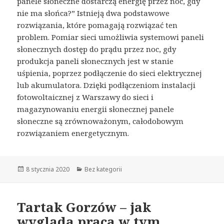
panele słoneczne dostarczą energię przez noc, gdy
nie ma słońca?” Istnieją dwa podstawowe
rozwiązania, które pomagają rozwiązać ten
problem. Pomiar sieci umożliwia systemowi paneli
słonecznych dostęp do prądu przez noc, gdy
produkcja paneli słonecznych jest w stanie
uśpienia, poprzez podłączenie do sieci elektrycznej
lub akumulatora. Dzięki podłączeniom instalacji
fotowoltaicznej z Warszawy do sieci i
magazynowaniu energii słonecznej panele
słoneczne są zrównoważonym, całodobowym
rozwiązaniem energetycznym.
Opublikowano
8 stycznia 2020
Kategorie
Bez kategorii
Tartak Gorzów – jak
wygląda praca w tym