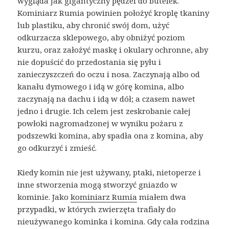
wygląda jak gigantyczny pędzel do butelek.
Kominiarz Rumia powinien położyć kroplę tkaniny
lub plastiku, aby chronić swój dom, użyć
odkurzacza sklepowego, aby obniżyć poziom
kurzu, oraz założyć maskę i okulary ochronne, aby
nie dopuścić do przedostania się pyłu i
zanieczyszczeń do oczu i nosa. Zaczynają albo od
kanału dymowego i idą w górę komina, albo
zaczynają na dachu i idą w dół; a czasem nawet
jedno i drugie. Ich celem jest zeskrobanie całej
powłoki nagromadzonej w wyniku pożaru z
podszewki komina, aby spadła ona z komina, aby
go odkurzyć i zmieść.
Kiedy komin nie jest używany, ptaki, nietoperze i
inne stworzenia mogą stworzyć gniazdo w
kominie. Jako
kominiarz Rumia
miałem dwa
przypadki, w których zwierzęta trafiały do ​​
nieużywanego kominka i komina. Gdy cała rodzina