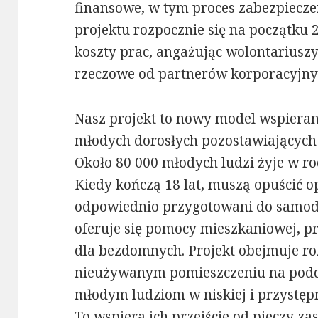
finansowe, w tym proces zabezpiecze
projektu rozpocznie się na początku
koszty prac, angażując wolontariusz
rzeczowe od partnerów korporacyjny
Nasz projekt to nowy model wspiera
młodych dorosłych pozostawiających
Około 80 000 młodych ludzi żyje w ro
Kiedy kończą 18 lat, muszą opuścić o
odpowiednio przygotowani do samodz
oferuje się pomocy mieszkaniowej, pr
dla bezdomnych. Projekt obejmuje r
nieużywanym pomieszczeniu na pod
młodym ludziom w niskiej i przystępne
To wspiera ich przejście od pieczy z