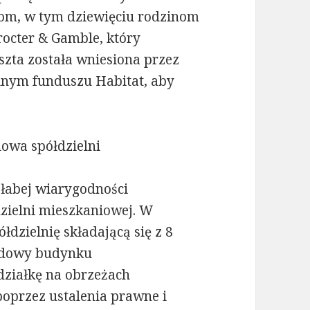
nom, w tym dziewięciu rodzinom
rocter & Gamble, który
szta została wniesiona przez
lnym funduszu Habitat, aby
owa spółdzielni
łabej wiarygodności
dzielni mieszkaniowej. W
dzielnię składającą się z 8
budowy budynku
działkę na obrzeżach
oprzez ustalenia prawne i