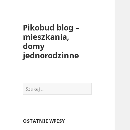
Pikobud blog –
mieszkania,
domy
jednorodzinne
S
z
u
k
a
OSTATNIE WPISY
j
: