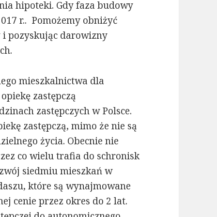
nia hipoteki. Gdy faza budowy
 2017 r.. Pomożemy obniżyć
y i pozyskując darowizny
ch.
nego mieszkalnictwa dla
 opiekę zastępczą
dzinach zastępczych w Polsce.
piekę zastępczą, mimo że nie są
ielnego życia. Obecnie nie
zez co wielu trafia do schronisk
ozwój siedmiu mieszkań w
daszu, które są wynajmowane
j cenie przez okres do 2 lat.
astępczej do autonomicznego