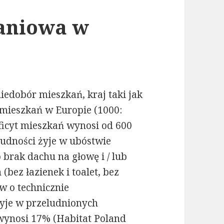
aniowa w
edobór mieszkań, kraj taki jak
 mieszkań w Europie (1000:
ficyt mieszkań wynosi od 600
 ludności żyje w ubóstwie
rak dachu na głowę i / lub
bez łazienek i toalet, bez
w o technicznie
żyje w przeludnionych
wynosi 17% (Habitat Poland