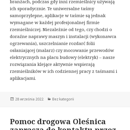
branżach, podczas gdy inni rzemieślnicy używają
ich sporadycznie. Te uniwersalne taśmy
samoprzylepne, aplikacje w taśmie są jednak
wymagane w każdej profesjonalnej firmie
rzemieślniczej. Niezależnie od tego, czy chodzi o
doraźne naprawy maszyn i instalacji (wykonawca
ogrzewania), uszczelnianie rozdarć folii
osłaniającej (malarz) czy mocowanie przewodów
elektrycznych na placu budowy (elektryk) – nasze
rozwiązania klejące aktywnie wspierają
rzemieślników w ich codziennej pracy z taśmami i
aplikacjami.
Opublikowano
28 września 2022
Kategorie
Bez kategorii
Pomoc drogowa Oleśnica
zaprasza do kontaktu przez