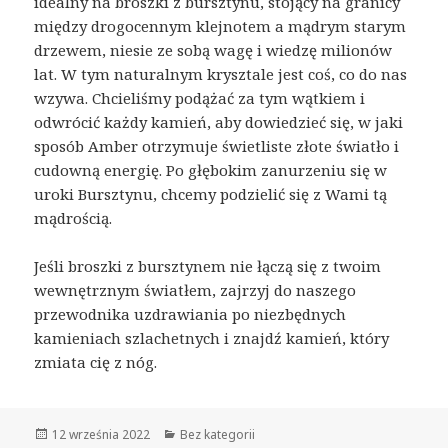
idealny na broszki z bursztynu, stojący na granicy
między drogocennym klejnotem a mądrym starym
drzewem, niesie ze sobą wagę i wiedzę milionów
lat. W tym naturalnym krysztale jest coś, co do nas
wzywa. Chcieliśmy podążać za tym wątkiem i
odwrócić każdy kamień, aby dowiedzieć się, w jaki
sposób Amber otrzymuje świetliste złote światło i
cudowną energię. Po głębokim zanurzeniu się w
uroki Bursztynu, chcemy podzielić się z Wami tą
mądrością.
Jeśli broszki z bursztynem nie łączą się z twoim
wewnętrznym światłem, zajrzyj do naszego
przewodnika uzdrawiania po niezbędnych
kamieniach szlachetnych i znajdź kamień, który
zmiata cię z nóg.
Opublikowano
12 września 2022
Kategorie
Bez kategorii