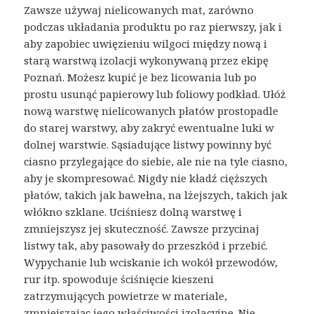
Zawsze używaj nielicowanych mat, zarówno
podczas układania produktu po raz pierwszy, jak i
aby zapobiec uwięzieniu wilgoci między nową i
starą warstwą izolacji wykonywaną przez ekipę
Poznań. Możesz kupić je bez licowania lub po
prostu usunąć papierowy lub foliowy podkład. Ułóż
nową warstwę nielicowanych płatów prostopadle
do starej warstwy, aby zakryć ewentualne luki w
dolnej warstwie. Sąsiadujące listwy powinny być
ciasno przylegające do siebie, ale nie na tyle ciasno,
aby je skompresować. Nigdy nie kładź cięższych
płatów, takich jak bawełna, na lżejszych, takich jak
włókno szklane. Uciśniesz dolną warstwę i
zmniejszysz jej skuteczność. Zawsze przycinaj
listwy tak, aby pasowały do przeszkód i przebić.
Wypychanie lub wciskanie ich wokół przewodów,
rur itp. spowoduje ściśnięcie kieszeni
zatrzymujących powietrze w materiale,
zmniejszając jego właściwości izolacyjne. Nie