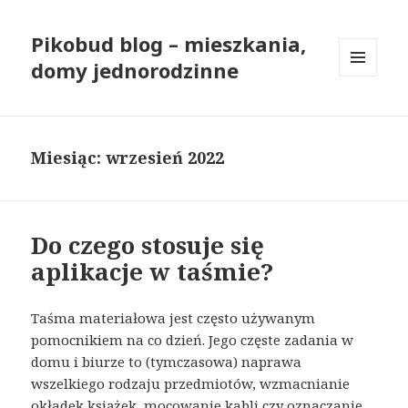
Pikobud blog – mieszkania,
domy jednorodzinne
MENU
I
WIDGETY
Miesiąc: wrzesień 2022
Do czego stosuje się
aplikacje w taśmie?
Taśma materiałowa jest często używanym
pomocnikiem na co dzień. Jego częste zadania w
domu i biurze to (tymczasowa) naprawa
wszelkiego rodzaju przedmiotów, wzmacnianie
okładek książek, mocowanie kabli czy oznaczanie