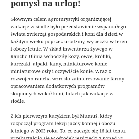
pomysł na urlop!
Głównym celem agroturystyki organizującej
wakacje w siodle było przedstawienie wspaniałego
świata zwierząt gospodarskich i koni dla dzieci w
każdym wieku poprzez urodziny, wycieczki w teren
i obozy letnie. W skład inwentarza żywego w
Rancho Ulinia wchodziły kozy, owce, króliki,
kurczaki, alpaki, lamy, miniaturowe konie,
miniaturowe osły i oczywiście konie. Wraz z
rozwojem rancha wzrosło zainteresowanie farmy
opracowaniem dodatkowych programów
skupionych wokół koni, takich jak wakacje w
siodle.
Z ich pierwszym kucykiem był Mumuś, który
rozpoczął program lekcji jazdy konnej i obozu
letniego w 2003 roku. To, co zaczęło się 16 lat temu,
przekształciło się w ośrodek jeździecki z ponad 30