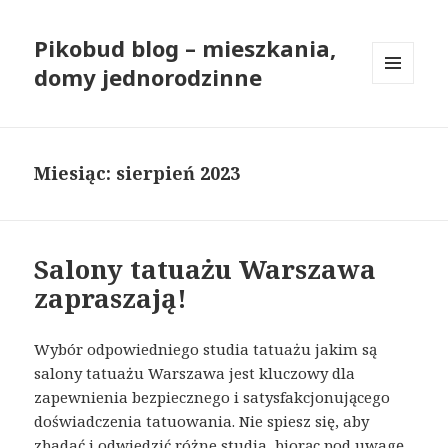
Pikobud blog – mieszkania,
domy jednorodzinne
MENU
I
WIDGETY
Miesiąc: sierpień 2023
Salony tatuażu Warszawa
zapraszają!
Wybór odpowiedniego studia tatuażu jakim są
salony tatuażu Warszawa jest kluczowy dla
zapewnienia bezpiecznego i satysfakcjonującego
doświadczenia tatuowania. Nie spiesz się, aby
zbadać i odwiedzić różne studia, biorąc pod uwagę