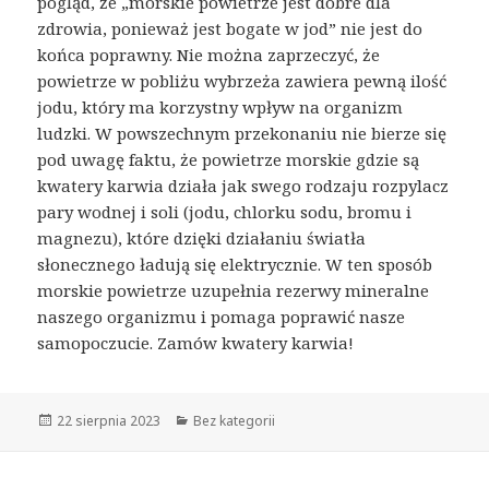
pogląd, że „morskie powietrze jest dobre dla
zdrowia, ponieważ jest bogate w jod” nie jest do
końca poprawny. Nie można zaprzeczyć, że
powietrze w pobliżu wybrzeża zawiera pewną ilość
jodu, który ma korzystny wpływ na organizm
ludzki. W powszechnym przekonaniu nie bierze się
pod uwagę faktu, że powietrze morskie gdzie są
kwatery karwia działa jak swego rodzaju rozpylacz
pary wodnej i soli (jodu, chlorku sodu, bromu i
magnezu), które dzięki działaniu światła
słonecznego ładują się elektrycznie. W ten sposób
morskie powietrze uzupełnia rezerwy mineralne
naszego organizmu i pomaga poprawić nasze
samopoczucie. Zamów kwatery karwia!
Opublikowano
22 sierpnia 2023
Kategorie
Bez kategorii