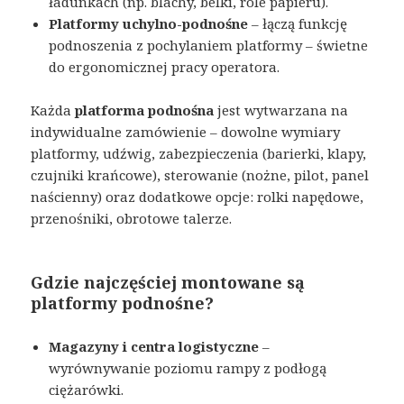
ładunkach (np. blachy, belki, role papieru).
Platformy uchylno-podnośne
– łączą funkcję
podnoszenia z pochylaniem platformy – świetne
do ergonomicznej pracy operatora.
Każda
platforma podnośna
jest wytwarzana na
indywidualne zamówienie – dowolne wymiary
platformy, udźwig, zabezpieczenia (barierki, klapy,
czujniki krańcowe), sterowanie (nożne, pilot, panel
naścienny) oraz dodatkowe opcje: rolki napędowe,
przenośniki, obrotowe talerze.
Gdzie najczęściej montowane są
platformy podnośne?
Magazyny i centra logistyczne
–
wyrównywanie poziomu rampy z podłogą
ciężarówki.