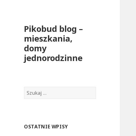
Pikobud blog –
mieszkania,
domy
jednorodzinne
S
z
u
k
a
OSTATNIE WPISY
j
: