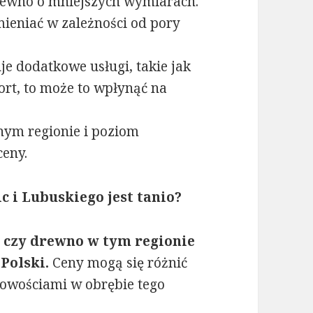
rewno o mniejszych wymiarach.
ieniać w zależności od pory
uje dodatkowe usługi, takie jak
ort, to może to wpłynąć na
nym regionie i poziom
ceny.
c i Lubuskiego jest tanio?
, czy drewno w tym regionie
 Polski.
Ceny mogą się różnić
owościami w obrębie tego