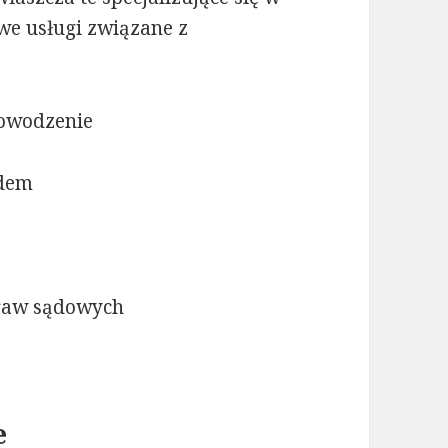
we usługi związane z
powodzenie
ądem
raw sądowych
e