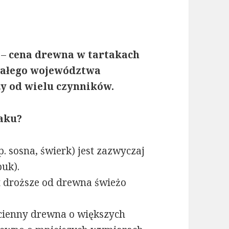
 –
cena drewna w tartakach
 całego województwa
ży od wielu czynników.
aku?
. sosna, świerk) jest zazwyczaj
buk).
 droższe od drewna świeżo
cienny drewna o większych