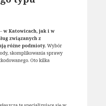
 –
w Katowicach, jak i w
sług związanych z
ją różne podmioty.
Wybór
kody, skomplikowania sprawy
zkodowanego. Oto kilka
łaszcza te specjalizujące się w