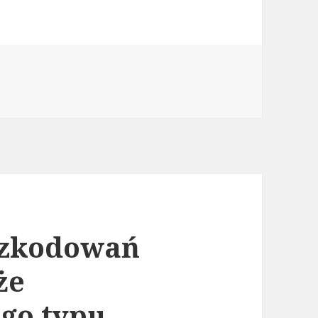
szkodowań
że
go typu