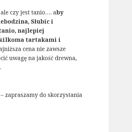
ale czy jest tanio…. a
by
ebodzina, Słubic i
anio, najlepiej
 kilkoma tartakami i
ajniższa cena nie zawsze
ócić uwagę na jakość drewna,
.
– zapraszamy do skorzystania