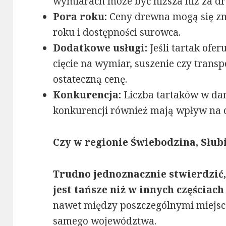
wymiarach może być niższa niż za d
Pora roku:
Ceny drewna mogą się zm
roku i dostępności surowca.
Dodatkowe usługi:
Jeśli tartak ofer
cięcie na wymiar, suszenie czy transp
ostateczną cenę.
Konkurencja:
Liczba tartaków w da
konkurencji również mają wpływ na 
Czy w regionie Świebodzina, Słubi
Trudno jednoznacznie stwierdzić
jest tańsze niż w innych częściach
nawet między poszczególnymi miejsc
samego województwa.