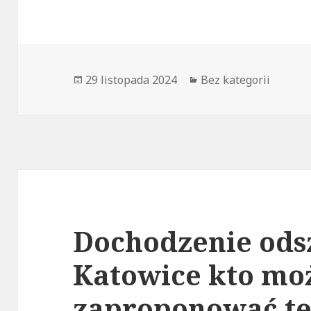
Opublikowano
29 listopada 2024
Kategorie
Bez kategorii
Dochodzenie od
Katowice kto mo
zaproponować te