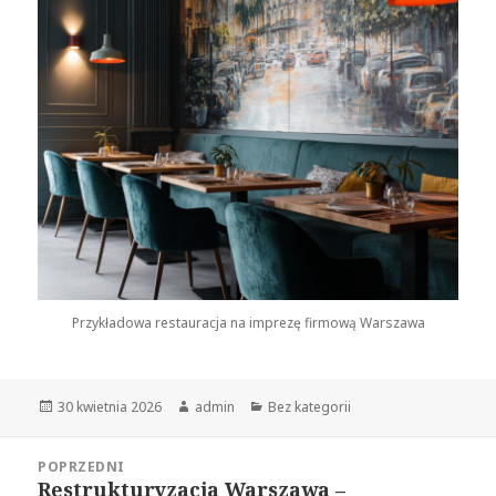
Przykładowa restauracja na imprezę firmową Warszawa
Opublikowano
30 kwietnia 2026
Autor
admin
Kategorie
Bez kategorii
Nawigacja
POPRZEDNI
wpisu
Restrukturyzacja Warszawa –
Poprzedni