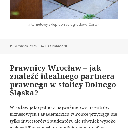
Internetowy sklep donice ogrodowe Corten
Opublikowano
9 marca 2026
Kategorie
Bez kategorii
Prawnicy Wrocław – jak
znaleźć idealnego partnera
prawnego w stolicy Dolnego
Śląska?
Wrocław jako jedno z najważniejszych centrów
biznesowych i akademickich w Polsce przyciąga nie
tylko inwestorów i studentów, ale również wysoko
wykwalifikowanych prawników. Bogata oferta