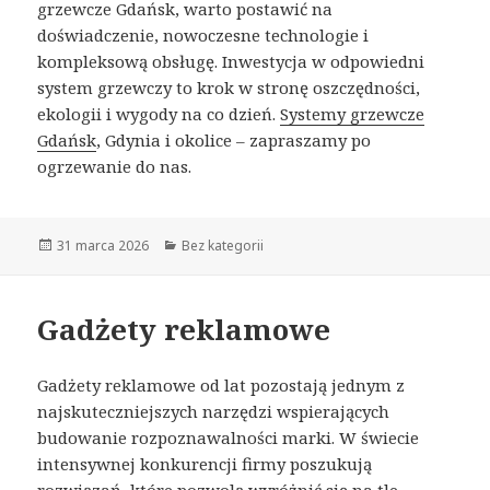
grzewcze Gdańsk, warto postawić na
doświadczenie, nowoczesne technologie i
kompleksową obsługę. Inwestycja w odpowiedni
system grzewczy to krok w stronę oszczędności,
ekologii i wygody na co dzień.
Systemy grzewcze
Gdańsk
, Gdynia i okolice – zapraszamy po
ogrzewanie do nas.
Opublikowano
31 marca 2026
Kategorie
Bez kategorii
Gadżety reklamowe
Gadżety reklamowe od lat pozostają jednym z
najskuteczniejszych narzędzi wspierających
budowanie rozpoznawalności marki. W świecie
intensywnej konkurencji firmy poszukują
rozwiązań, które pozwolą wyróżnić się na tle