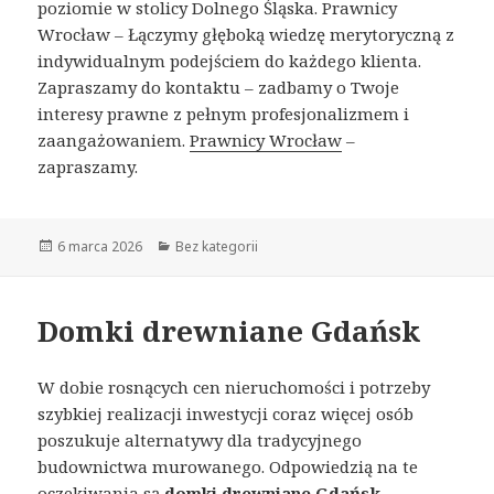
poziomie w stolicy Dolnego Śląska. Prawnicy
Wrocław – Łączymy głęboką wiedzę merytoryczną z
indywidualnym podejściem do każdego klienta.
Zapraszamy do kontaktu – zadbamy o Twoje
interesy prawne z pełnym profesjonalizmem i
zaangażowaniem.
Prawnicy Wrocław
–
zapraszamy.
Opublikowano
6 marca 2026
Kategorie
Bez kategorii
Domki drewniane Gdańsk
W dobie rosnących cen nieruchomości i potrzeby
szybkiej realizacji inwestycji coraz więcej osób
poszukuje alternatywy dla tradycyjnego
budownictwa murowanego. Odpowiedzią na te
oczekiwania są
domki drewniane Gdańsk
–