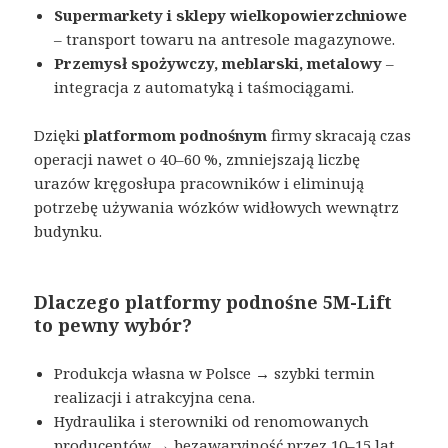
Supermarkety i sklepy wielkopowierzchniowe
– transport towaru na antresole magazynowe.
Przemysł spożywczy, meblarski, metalowy
–
integracja z automatyką i taśmociągami.
Dzięki
platformom podnośnym
firmy skracają czas
operacji nawet o 40–60 %, zmniejszają liczbę
urazów kręgosłupa pracowników i eliminują
potrzebę używania wózków widłowych wewnątrz
budynku.
Dlaczego platformy podnośne 5M-Lift
to pewny wybór?
Produkcja własna w Polsce → szybki termin
realizacji i atrakcyjna cena.
Hydraulika i sterowniki od renomowanych
producentów → bezawaryjność przez 10–15 lat.