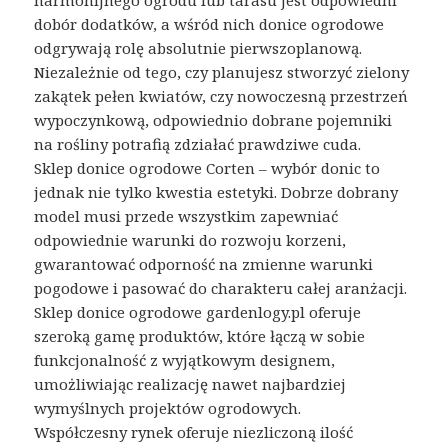
harmonijnego ogrodu lub tarasu jest odpowiedni
dobór dodatków, a wśród nich donice ogrodowe
odgrywają rolę absolutnie pierwszoplanową.
Niezależnie od tego, czy planujesz stworzyć zielony
zakątek pełen kwiatów, czy nowoczesną przestrzeń
wypoczynkową, odpowiednio dobrane pojemniki
na rośliny potrafią zdziałać prawdziwe cuda.
Sklep donice ogrodowe Corten – wybór donic to
jednak nie tylko kwestia estetyki. Dobrze dobrany
model musi przede wszystkim zapewniać
odpowiednie warunki do rozwoju korzeni,
gwarantować odporność na zmienne warunki
pogodowe i pasować do charakteru całej aranżacji.
Sklep donice ogrodowe gardenlogy.pl oferuje
szeroką gamę produktów, które łączą w sobie
funkcjonalność z wyjątkowym designem,
umożliwiając realizację nawet najbardziej
wymyślnych projektów ogrodowych.
Współczesny rynek oferuje niezliczoną ilość