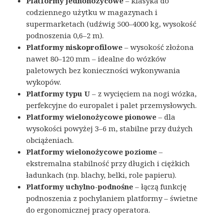
Platformy jednonożycowe
– klasyka do
codziennego użytku w magazynach i
supermarketach (udźwig 500–4000 kg, wysokość
podnoszenia 0,6–2 m).
Platformy niskoprofilowe
– wysokość złożona
nawet 80–120 mm – idealne do wózków
paletowych bez konieczności wykonywania
wykopów.
Platformy typu U
– z wycięciem na nogi wózka,
perfekcyjne do europalet i palet przemysłowych.
Platformy wielonożycowe pionowe
– dla
wysokości powyżej 3–6 m, stabilne przy dużych
obciążeniach.
Platformy wielonożycowe poziome
–
ekstremalna stabilność przy długich i ciężkich
ładunkach (np. blachy, belki, role papieru).
Platformy uchylno-podnośne
– łączą funkcję
podnoszenia z pochylaniem platformy – świetne
do ergonomicznej pracy operatora.