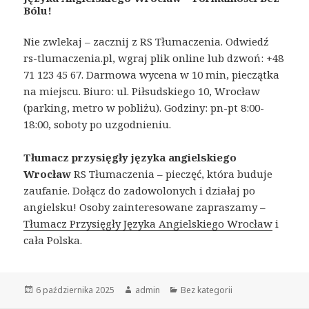
Bólu!
Nie zwlekaj – zacznij z RS Tłumaczenia. Odwiedź
rs-tlumaczenia.pl, wgraj plik online lub dzwoń: +48
71 123 45 67. Darmowa wycena w 10 min, pieczątka
na miejscu. Biuro: ul. Piłsudskiego 10, Wrocław
(parking, metro w pobliżu). Godziny: pn-pt 8:00-
18:00, soboty po uzgodnieniu.
Tłumacz przysięgły języka angielskiego
Wrocław
RS Tłumaczenia – pieczęć, która buduje
zaufanie. Dołącz do zadowolonych i działaj po
angielsku! Osoby zainteresowane zapraszamy –
Tłumacz Przysięgły Języka Angielskiego Wrocław
i
cała Polska.
Opublikowano
6 października 2025
Autor
admin
Kategorie
Bez kategorii