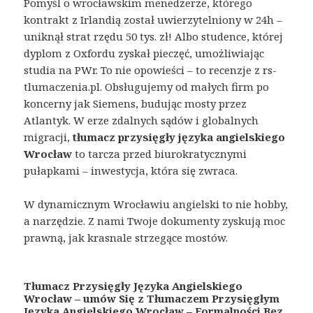
Pomyśl o wrocławskim menedżerze, którego
kontrakt z Irlandią został uwierzytelniony w 24h –
uniknął strat rzędu 50 tys. zł! Albo studence, której
dyplom z Oxfordu zyskał pieczęć, umożliwiając
studia na PWr. To nie opowieści – to recenzje z rs-
tlumaczenia.pl. Obsługujemy od małych firm po
koncerny jak Siemens, budując mosty przez
Atlantyk. W erze zdalnych sądów i globalnych
migracji,
tłumacz przysięgły języka angielskiego
Wrocław
to tarcza przed biurokratycznymi
pułapkami – inwestycja, która się zwraca.
W dynamicznym Wrocławiu angielski to nie hobby,
a narzędzie. Z nami Twoje dokumenty zyskują moc
prawną, jak krasnale strzegące mostów.
Tłumacz Przysięgły Języka Angielskiego
Wrocław – umów Się z Tłumaczem Przysięgłym
Języka Angielskiego Wrocław – Formalności Bez