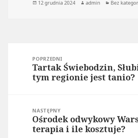
Opublikowano
12 grudnia 2024
Autor
admin
Kategorie
Bez kategor
Nawigacja
wpisu
POPRZEDNI
Tartak Świebodzin, Słub
Poprzedni
tym regionie jest tanio?
wpis:
NASTĘPNY
Ośrodek odwykowy Wars
Następny
terapia i ile kosztuje?
wpis: