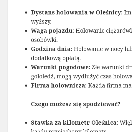
Dystans holowania w Oleśnicy:
Im 
wyższy.
Waga pojazdu:
Holowanie ciężarówk
osobówki.
Godzina dnia:
Holowanie w nocy lub
dodatkową opłatą.
Warunki pogodowe:
Złe warunki dro
gołoledź, mogą wydłużyć czas holowa
Firma holownicza:
Każda firma ma 
Czego możesz się spodziewać?
Stawka za kilometr Oleśnica:
Więk
każdy przejechany kilometr.