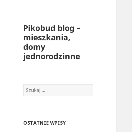
Pikobud blog –
mieszkania,
domy
jednorodzinne
S
z
u
k
a
OSTATNIE WPISY
j
: