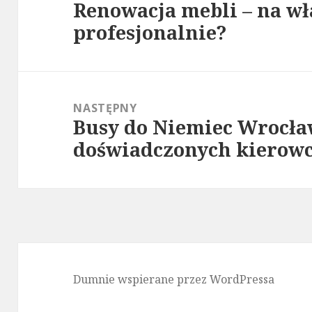
Renowacja mebli – na wł
Poprzedni
profesjonalnie?
wpis:
NASTĘPNY
Busy do Niemiec Wrocła
Następny
doświadczonych kierow
wpis:
Dumnie wspierane przez WordPressa