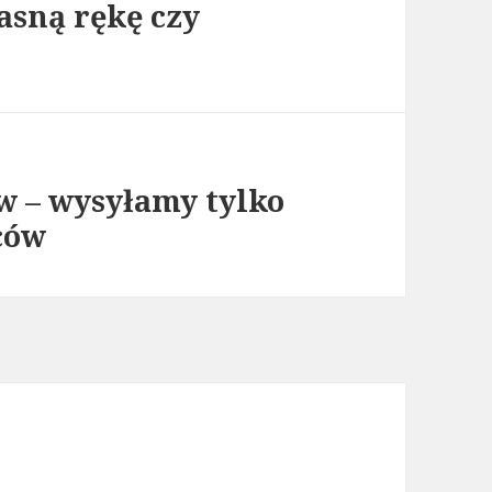
asną rękę czy
w – wysyłamy tylko
ców