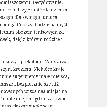
 pomieszczeniu. Decydowanie,
m, co należy zrobić dla dziecka,
pszego dla swojego juniora
óre mogą Ci przychodzić na myśl,
ię letnim obozem tenisowym za
wek, dzięki którym rodzice i
tenisowy i półkolonie Warszawa
szym krokiem. Niektóre kraje
obnie sugerujemy małe miejsca,
ańsze i bezpieczniejsze niż
onowanych przez nas miejsc na
To miłe miejsce, gdzie zarówno
ć czas ciesząc się słońcem,