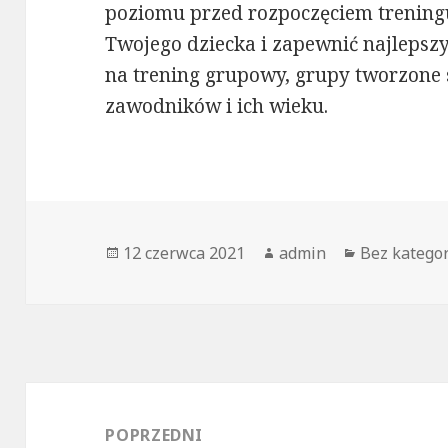
poziomu przed rozpoczęciem treningu
Twojego dziecka i zapewnić najlepszy 
na trening grupowy, grupy tworzone
zawodników i ich wieku.
Opublikowano
12 czerwca 2021
Autor
admin
Kategorie
Bez kategor
Nawigacja
wpisu
POPRZEDNI