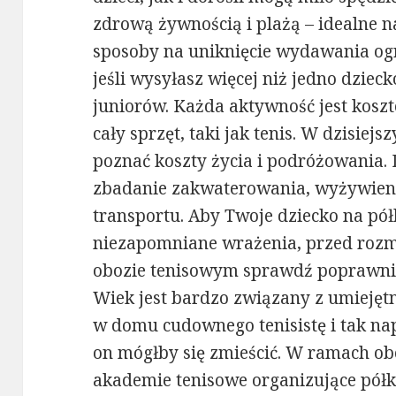
zdrową żywnością i plażą – idealne na
sposoby na uniknięcie wydawania og
jeśli wysyłasz więcej niż jedno dziec
juniorów. Każda aktywność jest kosz
cały sprzęt, taki jak tenis. W dzisiejs
poznać koszty życia i podróżowania.
zbadanie zakwaterowania, wyżywienia
transportu. Aby Twoje dziecko na pó
niezapomniane wrażenia, przed roz
obozie tenisowym sprawdź poprawni
Wiek jest bardzo związany z umiejęt
w domu cudownego tenisistę i tak nap
on mógłby się zmieścić. W ramach o
akademie tenisowe organizujące półk