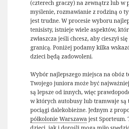
(czterech graczy) na zewnątrz lub w
myślenie, rozmawianie z rodziną o ty
jest trudne. W procesie wyboru najle
tenisisty, istnieje wiele aspektów, kt
zwłaszcza jeśli chcesz, aby cieszył s
granicą. Poniżej podamy kilka wskazó
dzieci będą zadowoleni.
Wybór najlepszego miejsca na obóz 
Twojego juniora może być najważniej
są lepsze od innych, więc prawdopod
w których autobusy lub tramwaje są t
pociągi dalekobieżne. Jednym z prop
półkolonie Warszawa
jest Sporteum. 
dzieci, jak i dorośli mogą miło spędzi