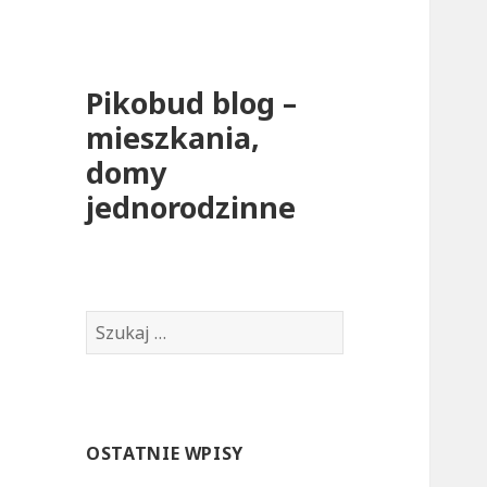
Pikobud blog –
mieszkania,
domy
jednorodzinne
S
z
u
k
a
OSTATNIE WPISY
j
: