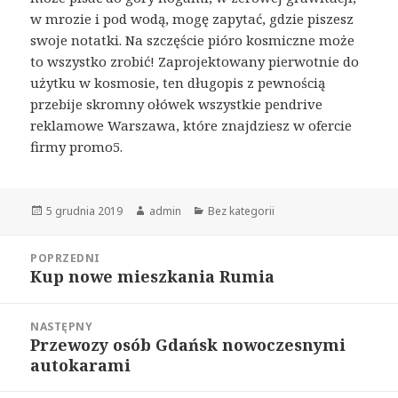
w mrozie i pod wodą, mogę zapytać, gdzie piszesz
swoje notatki. Na szczęście pióro kosmiczne może
to wszystko zrobić! Zaprojektowany pierwotnie do
użytku w kosmosie, ten długopis z pewnością
przebije skromny ołówek wszystkie pendrive
reklamowe Warszawa, które znajdziesz w ofercie
firmy promo5.
Opublikowano
5 grudnia 2019
Autor
admin
Kategorie
Bez kategorii
Nawigacja
POPRZEDNI
wpisu
Kup nowe mieszkania Rumia
Poprzedni
wpis:
NASTĘPNY
Przewozy osób Gdańsk nowoczesnymi
Następny
autokarami
wpis: